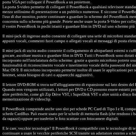
porta VGA per collegare il PowerBook a un proiettore.
La porta S-video permette di collegare il PowerBook a qualsiasi televisore standard
mezzo utilissimo di presentazione a un pubblico numeroso. E siccome il PowerB
l'uso di due monitor, potete continuare a guardare lo schermo del PowerBook ment
concentra sullo schermo più grande. Potete anche usare la porta S-Video per colleg
il vostro PowerBook in pochi istanti e guardare film in DVD sul uno schermo più
Il mini-jack di ingresso audio consente di collegare una serie di microfoni standar
appunti vocali, commenti fuori campo o allegati vocali ai messaggi di posta elett
Il mini-jack di uscita audio consente il collegamento di altoparlanti esterni o cuff
giocare, ascoltare musica o guardare film in DVD. Tutti i PowerBook sono dotati
incorporato nell'intelaiatura dello schermo: grazie a questo microfono potrete usu
funzionalità di riconoscimento vocale e inserimento vocale della password del si
Mac OS 9. Il microfono incorporato permette inoltre di usare le applicazioni per t
Internet, senza bisogno di cavi o apparecchi aggiuntivi.
Il lettore DVD-ROM si trova nell'alloggiamento di espansione sul lato destro de
Quando non vengono utilizzati, i lettori per DVD o CD possono essere estratti per
altre periferiche, come gli Zip Drive VST, i SuperDisk VST o altre unità a disco fis
memorizzazione di videoclip.
Il PowerBook comprende anche uno slot per schede PC Card di Tipo I e II, compa
schede CardBus. Può essere usato per le schede di memoria flash (che rendono i 
da ragazzi) oppure per trasferire le foto scattate con fotocamere digitali.
E le care, vecchie tecnologie? Il PowerBook è compatibile con le tecnologie di ier
continuare a usare le vecchie periferiche SCSI tramite un adattatore esterno a sch