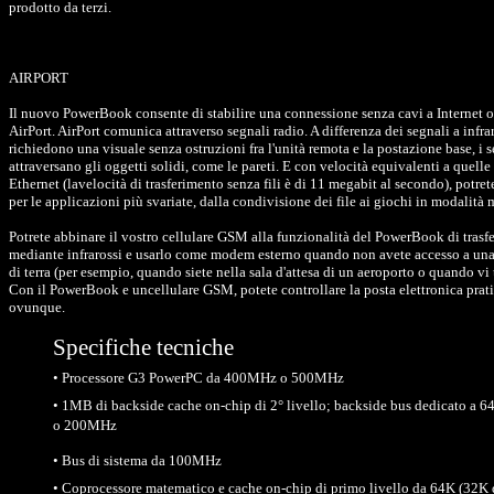
prodotto da terzi.
AIRPORT
Il nuovo PowerBook consente di stabilire una connessione senza cavi a Internet o 
AirPort. AirPort comunica attraverso segnali radio. A differenza dei segnali a infra
richiedono una visuale senza ostruzioni fra l'unità remota e la postazione base, i 
attraversano gli oggetti solidi, come le pareti. E con velocità equivalenti a quelle
Ethernet (lavelocità di trasferimento senza fili è di 11 megabit al secondo), potret
per le applicazioni più svariate, dalla condivisione dei file ai giochi in modalità 
Potrete abbinare il vostro cellulare GSM alla funzionalità del PowerBook di trasf
mediante infrarossi e usarlo come modem esterno quando non avete accesso a una 
di terra (per esempio, quando siete nella sala d'attesa di un aeroporto o quando vi 
Con il PowerBook e uncellulare GSM, potete controllare la posta elettronica pra
ovunque.
Specifiche tecniche
• Processore G3 PowerPC da 400MHz o 500MHz
• 1MB di backside cache on-chip di 2° livello; backside bus dedicato a 
o 200MHz
• Bus di sistema da 100MHz
• Coprocessore matematico e cache on-chip di primo livello da 64K (32K 