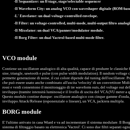
-Il Sequantizer: un 8/stage, stage/selectable sequencer
-Il Waveform City: un analog VCO con waveshaper digitale (ROM-base
-L' Envelator: un dual voltage-controlled envelope.
-Il Filter: un voltage-controlled, multi-mode, multi-output filtro analog
-Il Mixolator: un dual VCA/panner/modulator module.
-Il Borg Filter: un dual Vactrol-based multi-mode filter.
VCO module
Contiene un oscillatore analogico di alta qualità, capace di produrre le classiche
sine, triangle, sawtooth e pulse (con pulse width modulation). Il random voltage c
permette generazione di noise, il cui colore dipende dal tuning dell'oscillatore. 
che può essere usato anche combinato all'uscita 'velocity' di un convertitore Mid
rossi e verdi consentono il monitoraggio di tre waveform outs, del voltage out del
inviluppo (tramite intensità luminosa) e il livello di uscita del VCA (VU meter a q
Questo modulo contine dunque: oscillatore analogico con cinque gamme d'onda, 
inviluppo Attack/Release (esponenziale o lineare), un VCA, jackiera multipla.
BORG module
E' l'ultimo arrivato in casa Wiard e va ad incrementare il sistema modulare. Il Bo
sistema di filtraggio basato su elettronica 'Vactrol'. Ci sono due filtri separati og