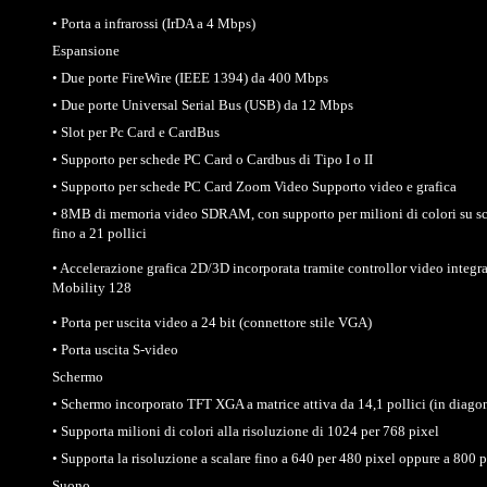
• Porta a infrarossi (IrDA a 4 Mbps)
Espansione
• Due porte FireWire (IEEE 1394) da 400 Mbps
• Due porte Universal Serial Bus (USB) da 12 Mbps
• Slot per Pc Card e CardBus
• Supporto per schede PC Card o Cardbus di Tipo I o II
• Supporto per schede PC Card Zoom Video Supporto video e grafica
• 8MB di memoria video SDRAM, con supporto per milioni di colori su sc
fino a 21 pollici
• Accelerazione grafica 2D/3D incorporata tramite controllor video integ
Mobility 128
• Porta per uscita video a 24 bit (connettore stile VGA)
• Porta uscita S-video
Schermo
• Schermo incorporato TFT XGA a matrice attiva da 14,1 pollici (in diago
• Supporta milioni di colori alla risoluzione di 1024 per 768 pixel
• Supporta la risoluzione a scalare fino a 640 per 480 pixel oppure a 800 
Suono