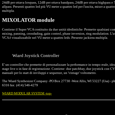
24dB per ottava lowpass, 12dB per ottava bandpass, 24dB per ottava highpass e 
allpass. Presenti quattro led più VU meter a quattro led per l'uscita, mixer a quattr
multipla.
MIXOLATOR module
Contiene il Super VCA costituito da due unità idedintiche. Permette qualsiasi c
mixing, panning, crossfading, gain control, phase inversion, ring modulation. L'u
VCA è visualizzabile nel VU meter a quattro leds. Presente jackiera multipla.
Wiard Joystick Controller
E' un controller che permette di personalizzare la performance in tempo reale, ide
stage live o in fase di registrazione. Contiene: due patchbay, due joystick con CV
manuali per lo start di inviluppi e sequenze, un 'vintage' voltometro.
The Wiard Synthesizer Company -PO Box 27730 -West Allis, WI 53227 (Usa) - ph
6316 fax: (414) 546-4279
WIARD MODULAR SYSTEM -top-