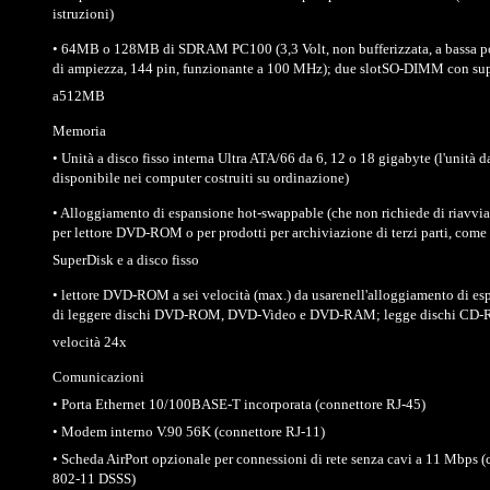
istruzioni)
• 64MB o 128MB di SDRAM PC100 (3,3 Volt, non bufferizzata, a bassa po
di ampiezza, 144 pin, funzionante a 100 MHz); due slotSO-DIMM con sup
a512MB
Memoria
• Unità a disco fisso interna Ultra ATA/66 da 6, 12 o 18 gigabyte (l'unità 
disponibile nei computer costruiti su ordinazione)
• Alloggiamento di espansione hot-swappable (che non richiede di riavvia
per lettore DVD-ROM o per prodotti per archiviazione di terzi parti, come 
SuperDisk e a disco fisso
• lettore DVD-ROM a sei velocità (max.) da usarenell'alloggiamento di e
di leggere dischi DVD-ROM, DVD-Video e DVD-RAM; legge dischi CD-R
velocità 24x
Comunicazioni
• Porta Ethernet 10/100BASE-T incorporata (connettore RJ-45)
• Modem interno V.90 56K (connettore RJ-11)
• Scheda AirPort opzionale per connessioni di rete senza cavi a 11 Mbps 
802-11 DSSS)