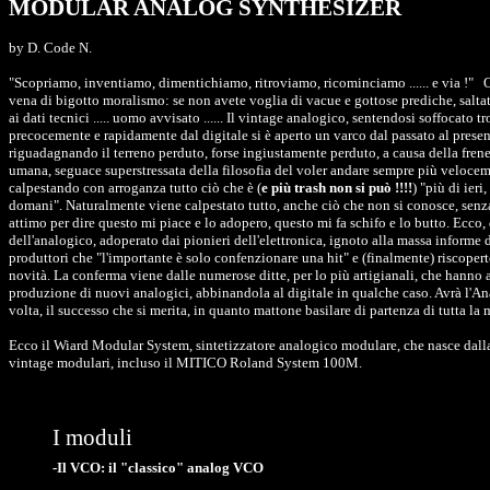
MODULAR ANALOG SYNTHESIZER
by D. Code N.
"Scopriamo, inventiamo, dimentichiamo, ritroviamo, ricominciamo ...... e via !"
.
O
vena di bigotto moralismo: se non avete voglia di vacue e gottose prediche, salta
ai dati tecnici ..... uomo avvisato ...... Il vintage analogico, sentendosi soffocato t
precocemente e rapidamente dal digitale si è aperto un varco dal passato al presen
riguadagnando il terreno perduto, forse ingiustamente perduto, a causa della frene
umana, seguace superstressata della filosofia del voler andare sempre più veloce
calpestando con arroganza tutto ciò che è (
e più trash non si può !!!!
) "più di ieri
domani". Naturalmente viene calpestato tutto, anche ciò che non si conosce, senz
attimo per dire questo mi piace e lo adopero, questo mi fa schifo e lo butto. Ecco, 
dell'analogico, adoperato dai pionieri dell'elettronica, ignoto alla massa informe 
produttori che "l'importante è solo confenzionare una hit" e (finalmente) riscope
novità. La conferma viene dalle numerose ditte, per lo più artigianali, che hanno 
produzione di nuovi analogici, abbinandola al digitale in qualche caso. Avrà l'An
volta, il successo che si merita, in quanto mattone basilare di partenza di tutta la 
Ecco il Wiard Modular System, sintetizzatore analogico modulare, che nasce dall
vintage modulari, incluso il MITICO Roland System 100M.
I moduli
-Il VCO: il "classico" analog VCO