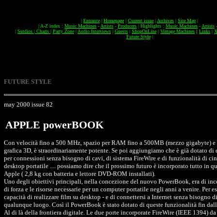
|
Entrance
|
Homepage
|
Current issue
|
Archives
|
Site Map
|
|
A-Z index :
Music Machines
-
Artists
-
Producers
|
Highlights :
Music Machines
-
Artists
|
Sutdios
|
Charts
|
Party Zone
|
Audio Interviews
|
Guests
|
ShopOnLine
|
Vintage Machines
|
Links
|
X
Future Style
|
FUTURE STYLE
may 2000 issue 82
APPLE powerBOOK
Con velocità fino a 500 MHz, spazio per RAM fino a 500MB (mezzo gigabyte) e 
grafica 3D, è straordinariamente potente. Se poi aggiungiamo che è già dotato di 
per connessioni senza bisogno di cavi, di sistema FireWire e di funzionalità di ci
desktop portatile .... possiamo dire che il prossimo futuro è incorporato tutto in q
Apple ( 2,8 kg con batteria e lettore DVD-ROM installati).
Uno degli obiettivi principali, nella concezione del nuovo PowerBook, era di inc
di forza e le risorse necessarie per un computer portatile negli anni a venire. Per e
capacità di realizzare film su desktop - e di connettersi a Internet senza bisogno di
qualunque luogo. Così il PowerBook è stato dotato di queste funzionalità fin dall'
Al di là della frontiera digitale. Le due porte incorporate FireWire (IEEE 1394) 