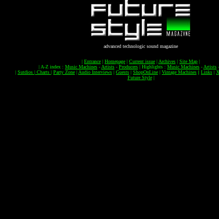
advanced technologic sound magazine
|
Entrance
|
Homepage
|
Current issue
|
Archives
|
Site Map
|
|
A-Z index :
Music Machines
-
Artists
-
Producers
|
Highlights :
Music Machines
-
Artists
|
Sutdios
|
Charts
|
Party Zone
|
Audio Interviews
|
Guests
|
ShopOnLine
|
Vintage Machines
|
Links
|
X
Future Style
|