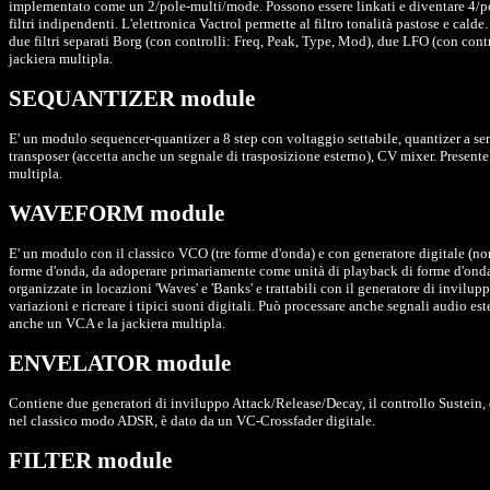
implementato come un 2/pole-multi/mode. Possono essere linkati e diventare 4/
filtri indipendenti. L'elettronica Vactrol permette al filtro tonalità pastose e calde
due filtri separati Borg (con controlli: Freq, Peak, Type, Mod), due LFO (con cont
jackiera multipla.
SEQUANTIZER module
E' un modulo sequencer-quantizer a 8 step con voltaggio settabile, quantizer a se
transposer (accetta anche un segnale di trasposizione esterno), CV mixer. Presente
multipla.
WAVEFORM module
E' un modulo con il classico VCO (tre forme d'onda) e con generatore digitale (non
forme d'onda, da adoperare primariamente come unità di playback di forme d'o
organizzate in locazioni 'Waves' e 'Banks' e trattabili con il generatore di invilup
variazioni e ricreare i tipici suoni digitali. Può processare anche segnali audio est
anche un VCA e la jackiera multipla.
ENVELATOR module
Contiene due generatori di inviluppo Attack/Release/Decay, il controllo Sustein,
nel classico modo ADSR, è dato da un VC-Crossfader digitale.
FILTER module