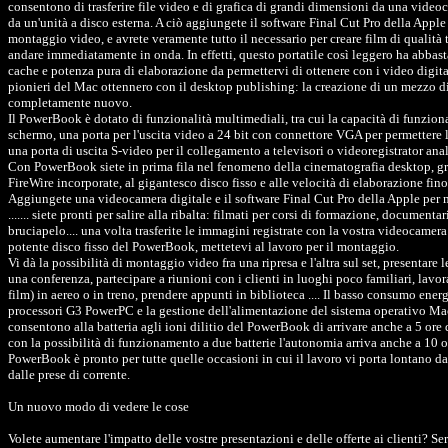
consentono di trasferire file video e di grafica di grandi dimensioni da una video
da un'unità a disco esterna. A ciò aggiungete il software Final Cut Pro della Apple 
montaggio video, e avrete veramente tutto il necessario per creare film di qualità 
andare immediatamente in onda. In effetti, questo portatile così leggero ha abba
cache e potenza pura di elaborazione da permettervi di ottenere con i video digital
pionieri del Mac ottennero con il desktop publishing: la creazione di un mezzo 
completamente nuovo.
Il PowerBook è dotato di funzionalità multimediali, tra cui la capacità di funzi
schermo, una porta per l'uscita video a 24 bit con connettore VGA per permettere l
una porta di uscita S-video per il collegamento a televisori o videoregistrator ana
Con PowerBook siete in prima fila nel fenomeno della cinematografia desktop, gra
FireWire incorporate, al gigantesco disco fisso e alle velocità di elaborazione fi
Aggiungete una videocamera digitale e il software Final Cut Pro della Apple per
....... siete pronti per salire alla ribalta: filmati per corsi di formazione, documentari
bruciapelo.... una volta trasferite le immagini registrate con la vostra videocamera
potente disco fisso del PowerBook, mettetevi al lavoro per il montaggio.
Vi dà la possibilità di montaggio video fra una ripresa e l'altra sul set, presentare 
una conferenza, partecipare a riunioni con i clienti in luoghi poco familiari, lavor
film) in aereo o in treno, prendere appunti in biblioteca .... Il basso consumo ener
processori G3 PowerPC e la gestione dell'alimentazione del sistema operativo M
consentono alla batteria agli ioni dilitio del PowerBook di arrivare anche a 5 ore
con la possibilità di funzionamento a due batterie l'autonomia arriva anche a 10 o
PowerBook è pronto per tutte quelle occasioni in cui il lavoro vi porta lontano da
dalle prese di corrente.
Un nuovo modo di vedere le cose
Volete aumentare l'impatto delle vostre presentazioni e delle offerte ai clienti? Ser