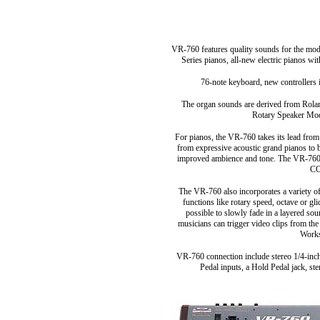
VR-760 features quality sounds for the mo
Series pianos, all-new electric piano
76-note keyboard, new controllers
The organ sounds are derived from R
Rotary Speaker Mod
For pianos, the VR-760 takes its lead fro
from expressive acoustic grand pianos t
improved ambience and tone. The VR-760 e
CO
The VR-760 also incorporates a variety of
functions like rotary speed, octave or gl
possible to slowly fade in a layered s
musicians can trigger video clips from t
Workst
VR-760 connection include stereo 1/4-inc
Pedal inputs, a Hold Pedal jack, s