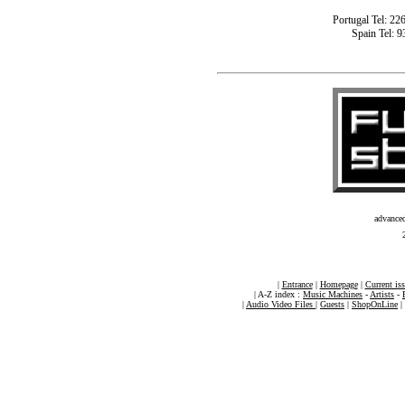
Portugal Tel: 22
Spain Tel: 9
advance
|
Entrance
|
Homepage
|
Current is
| A-Z index :
Music Machines
-
Artists
-
|
Audio Video Files
|
Guests
|
ShopOnLine
|