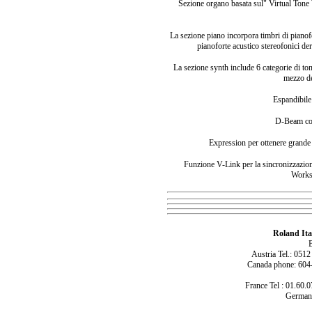
Sezione organo basata sul" Virtual To
La sezione piano incorpora timbri di pian
pianoforte acustico stereofonici 
La sezione synth include 6 categorie di ton
mezzo de
Espandibile
D-Beam con
Expression per ottenere grande
Funzione V-Link per la sincronizzazio
Workst
Roland Ita
B
Austria Tel.: 051
Canada phone: 604
France Tel : 01.60.0
Germany