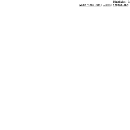
Highlights :
M
|
Audio Video Files
|
Guests
|
ShopOnLine
|