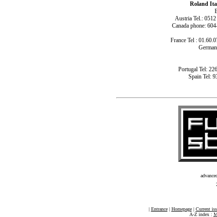
Roland Ita
B
Austria Tel.: 051
Canada phone: 604
France Tel : 01.60.0
Germany
Portugal Tel: 22
Spain Tel: 9
advance
|
Entrance
|
Homepage
|
Current is
A-Z index :
M