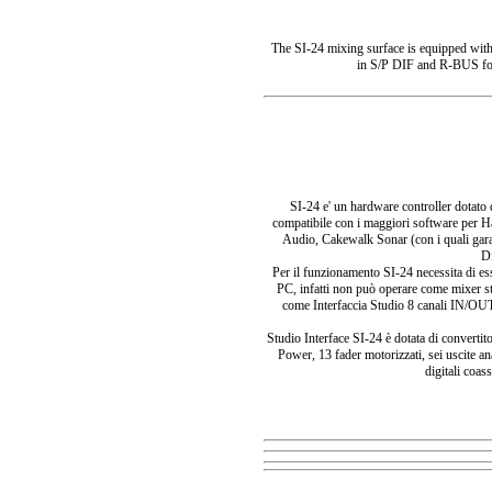
The SI-24 mixing surface is equipped with
in S/P DIF and R-BUS fo
SI-24 e' un hardware controller dotato d
compatibile con i maggiori software per 
Audio, Cakewalk Sonar (con i quali garan
Di
Per il funzionamento SI-24 necessita di e
PC, infatti non può operare come mixer s
come Interfaccia Studio 8 canali IN/OUT 
Studio Interface SI-24 è dotata di convert
Power, 13 fader motorizzati, sei uscite a
digitali coas