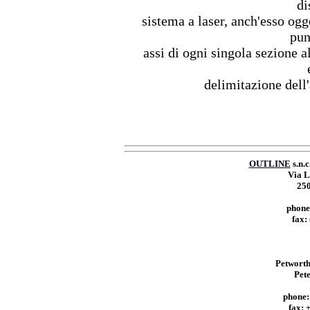
di
sistema a laser, anch'esso ogge
pun
assi di ogni singola sezione a
delimitazione dell'
OUTLINE
s.n.c
Via L
250
phone
fax:
Petworth
Pet
phone:
fax: 