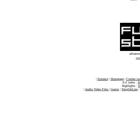
advance
20
|
Entrance
|
Homepage
|
Current is
A-Z index :
M
Highlights :
M
|
Audio Video Files
|
Guests
|
ShopOnLine
|