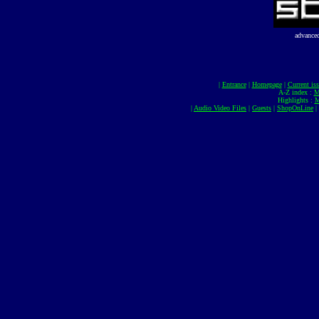
advance
|
Entrance
|
Homepage
|
Current is
A-Z index :
M
Highlights :
M
|
Audio Video Files
|
Guests
|
ShopOnLine
|