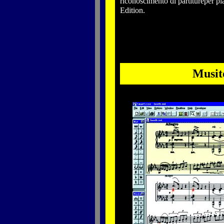
riconoscimento di partitureper p
Edition.
Musit